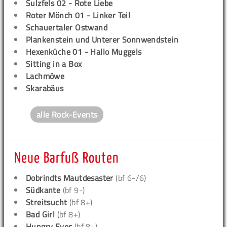
Sulzfels 02 - Rote Liebe
Roter Mönch 01 - Linker Teil
Schauertaler Ostwand
Plankenstein und Unterer Sonnwendstein
Hexenküche 01 - Hallo Muggels
Sitting in a Box
Lachmöwe
Skarabäus
alle Rock-Events
Neue Barfuß Routen
Dobrindts Mautdesaster
(bf 6-/6)
Südkante
(bf 9-)
Streitsucht
(bf 8+)
Bad Girl
(bf 8+)
Hungry Eyes
(bf 8+)