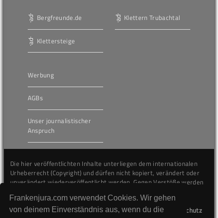
Bergfreunde.de
Klettern Trubachtal
Klettersteige
Werbung
AGBs
Unser journalistischer
Anspruch
Die hier veröffentlichten Inhalte unterliegen dem internationalen
Urheberrecht (Copyright) und dürfen nicht kopiert, verändert oder
unverändert wiederveröffentlicht werden. Gegen Verstöße werden
wir auf juristischem Wege vorgehen.
Frankenjura.com verwendet Cookies. Wir gehen
von deinem Einverständnis aus, wenn du die
Kontakt
Impressum
Datenschutz