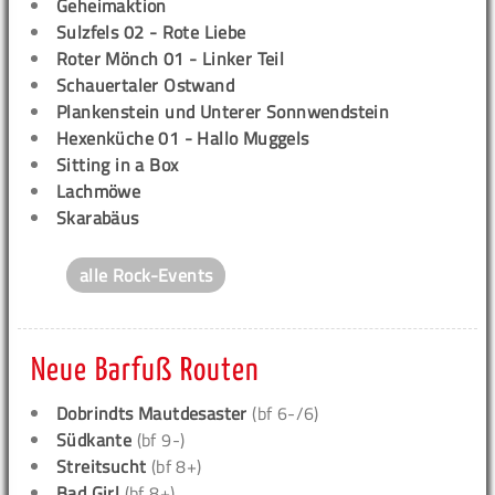
Geheimaktion
Sulzfels 02 - Rote Liebe
Roter Mönch 01 - Linker Teil
Schauertaler Ostwand
Plankenstein und Unterer Sonnwendstein
Hexenküche 01 - Hallo Muggels
Sitting in a Box
Lachmöwe
Skarabäus
alle Rock-Events
Neue Barfuß Routen
Dobrindts Mautdesaster
(bf 6-/6)
Südkante
(bf 9-)
Streitsucht
(bf 8+)
Bad Girl
(bf 8+)