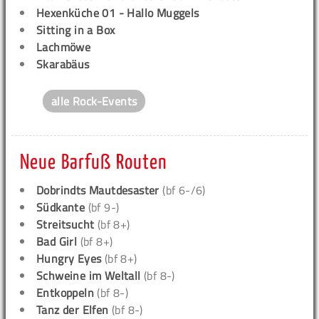
Hexenküche 01 - Hallo Muggels
Sitting in a Box
Lachmöwe
Skarabäus
alle Rock-Events
Neue Barfuß Routen
Dobrindts Mautdesaster
(bf 6-/6)
Südkante
(bf 9-)
Streitsucht
(bf 8+)
Bad Girl
(bf 8+)
Hungry Eyes
(bf 8+)
Schweine im Weltall
(bf 8-)
Entkoppeln
(bf 8-)
Tanz der Elfen
(bf 8-)