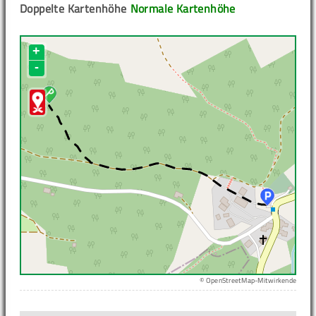
Doppelte Kartenhöhe
Normale Kartenhöhe
+
-
© OpenStreetMap-Mitwirkende