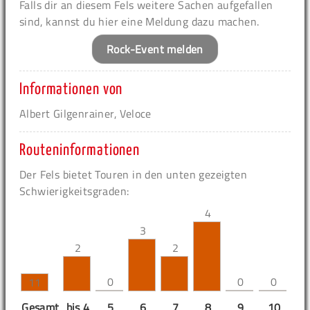
Falls dir an diesem Fels weitere Sachen aufgefallen
sind, kannst du hier eine Meldung dazu machen.
Rock-Event melden
Informationen von
Albert Gilgenrainer, Veloce
Routeninformationen
Der Fels bietet Touren in den unten gezeigten
Schwierigkeitsgraden:
4
3
2
2
0
0
0
11
Gesamt
bis 4
5
6
7
8
9
10
11