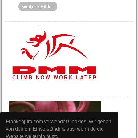
weitere Bilder
Frankenjura.com verwendet Cookies. Wir gehen
von deinem Einverständnis aus, wenn du die
Website weiterhin nutzt.