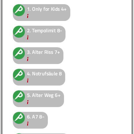
1.
Only for Kids
4+
2.
Tempolimit
8-
3.
Alter Riss
7+
4.
Notrufsäule
8
5.
Alter Weg
6+
6.
A7
8-