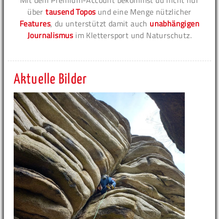
Mit dem Premium-Account bekommst du nicht nur
über
tausend Topos
und eine Menge nützlicher
Features
, du unterstützt damit auch
unabhängigen
Journalismus
im Klettersport und Naturschutz.
Aktuelle Bilder