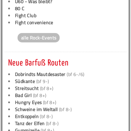
Ü60 - Was bleibt?
80 C
Fight Club
Fight convenience
alle Rock-Events
Neue Barfuß Routen
Dobrindts Mautdesaster
(bf 6-/6)
Südkante
(bf 9-)
Streitsucht
(bf 8+)
Bad Girl
(bf 8+)
Hungry Eyes
(bf 8+)
Schweine im Weltall
(bf 8-)
Entkoppeln
(bf 8-)
Tanz der Elfen
(bf 8-)
Gummizelle
(bf 8+)