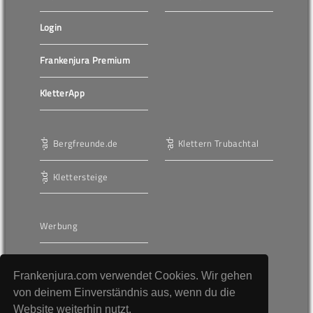
Login
Frankenjura Premium
KletterApp
Bergfreunde.de
Klettern Trubachtal
Klettersteige
Werbung
AGBs
Frankenjura.com verwendet Cookies. Wir gehen
Unser journalistischer
von deinem Einverständnis aus, wenn du die
Anspruch
Website weiterhin nutzt.