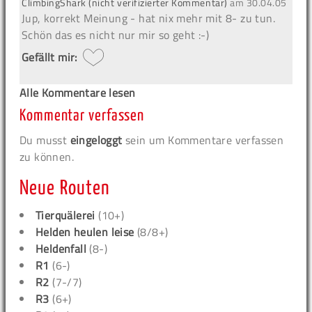
ClimbingShark (nicht verifizierter Kommentar)
am
30.04.05
Jup, korrekt Meinung - hat nix mehr mit 8- zu tun.
Schön das es nicht nur mir so geht :-)
Gefällt mir:
Alle Kommentare lesen
Kommentar verfassen
Du musst
eingeloggt
sein um Kommentare verfassen
zu können.
Neue Routen
Tierquälerei
(10+)
Helden heulen leise
(8/8+)
Heldenfall
(8-)
R1
(6-)
R2
(7-/7)
R3
(6+)