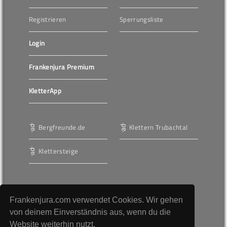
Registrieren
Sperrungsliste
Login
Frankenjura Premium
KletterApp
Bergfreunde.de
Klettern Trubachtal
Klettersteige
Werbung
Frankenjura.com verwendet Cookies. Wir gehen
AGBs
von deinem Einverständnis aus, wenn du die
Website weiterhin nutzt.