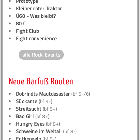
Prototype
Kleiner roter Traktor
Ü60 - Was bleibt?
80 C
Fight Club
Fight convenience
alle Rock-Events
Neue Barfuß Routen
Dobrindts Mautdesaster
(bf 6-/6)
Südkante
(bf 9-)
Streitsucht
(bf 8+)
Bad Girl
(bf 8+)
Hungry Eyes
(bf 8+)
Schweine im Weltall
(bf 8-)
Entkoppeln
(bf 8-)