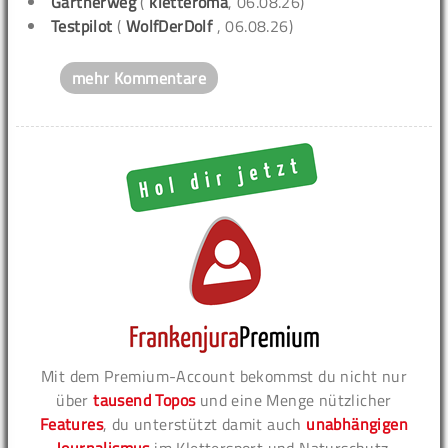
Gärtnerweg
(
kletteroma
, 06.08.26)
Testpilot
(
WolfDerDolf
, 06.08.26)
mehr Kommentare
Mit dem Premium-Account bekommst du nicht nur
über
tausend Topos
und eine Menge nützlicher
Features
, du unterstützt damit auch
unabhängigen