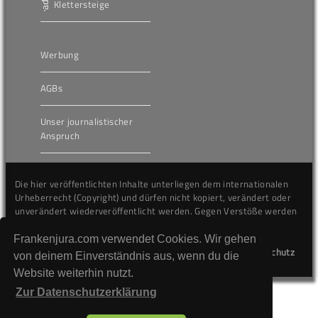
Klettersteige
Werbung
AGBs
Unser journalistischer
Anspruch
Die hier veröffentlichten Inhalte unterliegen dem internationalen
Urheberrecht (Copyright) und dürfen nicht kopiert, verändert oder
unverändert wiederveröffentlicht werden. Gegen Verstöße werden
wir auf juristischem Wege vorgehen.
Frankenjura.com verwendet Cookies. Wir gehen
Kontakt
Impressum
Datenschutz
von deinem Einverständnis aus, wenn du die
Website weiterhin nutzt.
Zur Datenschutzerklärung