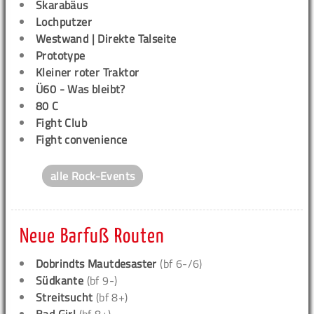
Skarabäus
Lochputzer
Westwand | Direkte Talseite
Prototype
Kleiner roter Traktor
Ü60 - Was bleibt?
80 C
Fight Club
Fight convenience
alle Rock-Events
Neue Barfuß Routen
Dobrindts Mautdesaster
(bf 6-/6)
Südkante
(bf 9-)
Streitsucht
(bf 8+)
Bad Girl
(bf 8+)