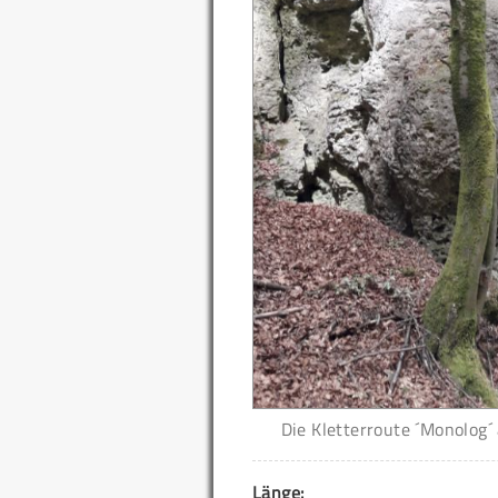
Die Kletterroute ´Monolog´
Länge: