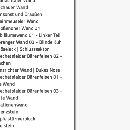
ainachtaler Wand
ochauer Wand
msonst und Draußen
rainmeuseler Wand
roßenoher Wand 01
biläumswand 01 - Linker Teil
oranger Wand 03 - Blinde Kuh
öseleck | Schlusssektor
echetsfelder Bärenfelsen 02 -
mchen
insrichter Wand | Dukes Nose
echetsfelder Bärenfelsen 01 -
e Wand
echetsfelder Bärenfelsen 03 -
hte Wand
tationenwand
renzstein
ipfelstürmerblock
eistein