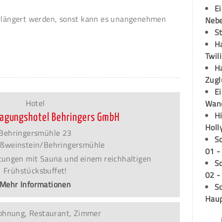
E
erlängert werden, sonst kann es unangenehmen
Neb
S
H
Twil
H
Zugl
E
Hotel
Wan
H
 Tagungshotel Behringers GmbH
Holl
Behringersmühle 23
S
ßweinstein/Behringersmühle
01 -
tungen mit Sauna und einem reichhaltigen
S
Frühstücksbuffet!
02 -
Mehr Informationen
Sc
Hau
ohnung, Restaurant, Zimmer