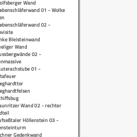
olfsberger Wand
iebenschläferwand 01 - Wolke
en
iebenschläferwand 02 -
pvisite
inke Bleisteinwand
eeliger Wand
ussbergwände 02 -
enmassive
auterachstube 01 -
tafeuer
ieghardttor
ieghardtfelsen
chiffsbug
aunritzer Wand 02 - rechter
teil
fseßtaler Höllenstein 03 -
ensteinturm
ichner Gedenkwand