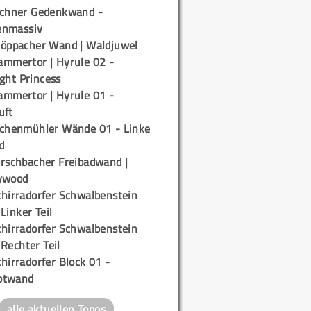
ichner Gedenkwand -
enmassiv
töppacher Wand | Waldjuwel
ammertor | Hyrule 02 -
ight Princess
ammertor | Hyrule 01 -
uft
ichenmühler Wände 01 - Linke
d
irschbacher Freibadwand |
ywood
chirradorfer Schwalbenstein
 Linker Teil
chirradorfer Schwalbenstein
 Rechter Teil
hirradorfer Block 01 -
ptwand
alle aktuellen Topos