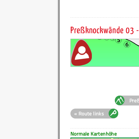
Preßknockwände 03 -
Pre
« Route links
Normale Kartenhöhe