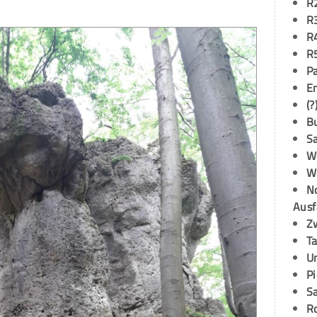
R
R
R
R
P
E
(?
B
S
W
W
N
Ausf
Z
T
U
P
S
R