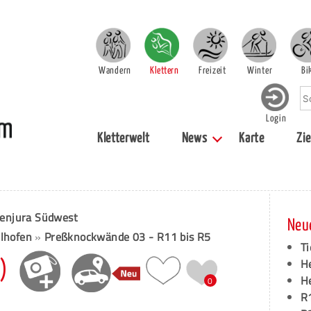
Wandern
Klettern
Freizeit
Winter
Bi
Login
Kletterwelt
News
Karte
Zie
enjura Südwest
Neu
elhofen
»
Preßknockwände 03 - R11 bis R5
Ti
H
)
H
0
R