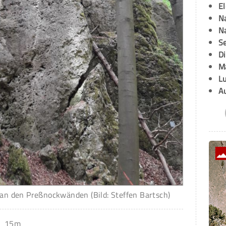
E
Na
Na
Se
D
M
L
A
 an den Preßnockwänden (Bild: Steffen Bartsch)
15m