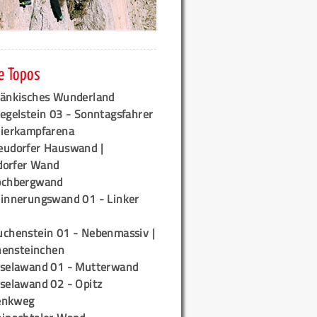
e Topos
ränkisches Wunderland
egelstein 03 - Sonntagsfahrer
tierkampfarena
eudorfer Hauswand |
orfer Wand
ochbergwand
rinnerungswand 01 - Linker
uchenstein 01 - Nebenmassiv |
ensteinchen
iselawand 01 - Mutterwand
iselawand 02 - Opitz
enkweg