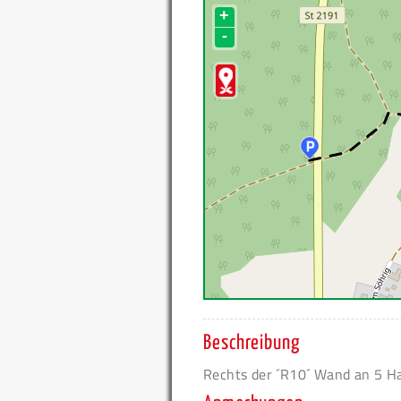
+
-
Beschreibung
Rechts der ´R10´ Wand an 5 H