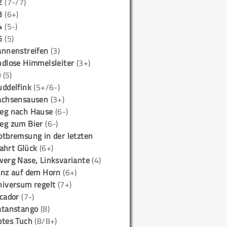
2
(7-/7)
3
(6+)
4
(5-)
5
(5)
annenstreifen
(3)
ndlose Himmelsleiter
(3+)
)
(5)
uddelfink
(5+/6-)
achsensausen
(3+)
eg nach Hause
(6-)
eg zum Bier
(6-)
otbremsung in der letzten
ahrt Glück
(6+)
werg Nase, Linksvariante
(4)
anz auf dem Horn
(6+)
niversum regelt
(7+)
icador
(7-)
atanstango
(8)
otes Tuch
(8/8+)