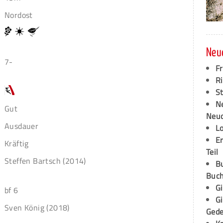
Nordost
Neu
7-
F
Ri
S
N
Gut
Neud
Ausdauer
L
E
Kräftig
Teil
Steffen Bartsch (2014)
B
Buch
G
bf 6
G
Sven König (2018)
Ged