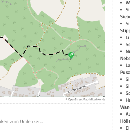
W
S
Sieb
S
Stip
L
S
N
Neb
L
Pusz
S
S
S
H
© OpenStreetMap-Mitwirkende
Wand
Au
Höll
aken zum Umlenker...
E