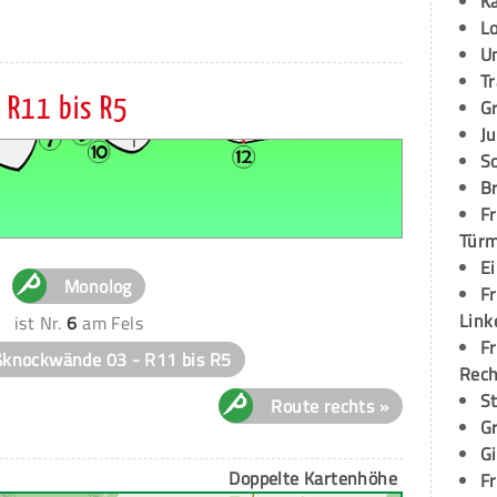
K
L
U
T
 R11 bis R5
G
Ju
S
Br
Fr
Tür
E
Monolog
Fr
Link
ist Nr.
6
am Fels
Fr
ßknockwände 03 - R11 bis R5
Rec
S
Route rechts »
G
G
Doppelte Kartenhöhe
Fr