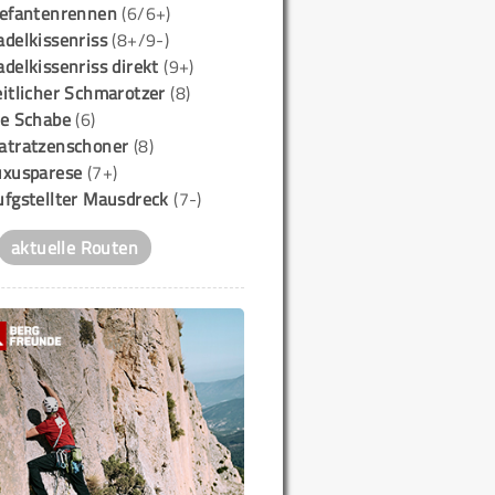
lefantenrennen
(6/6+)
delkissenriss
(8+/9-)
delkissenriss direkt
(9+)
itlicher Schmarotzer
(8)
ie Schabe
(6)
atratzenschoner
(8)
uxusparese
(7+)
ufgstellter Mausdreck
(7-)
aktuelle Routen