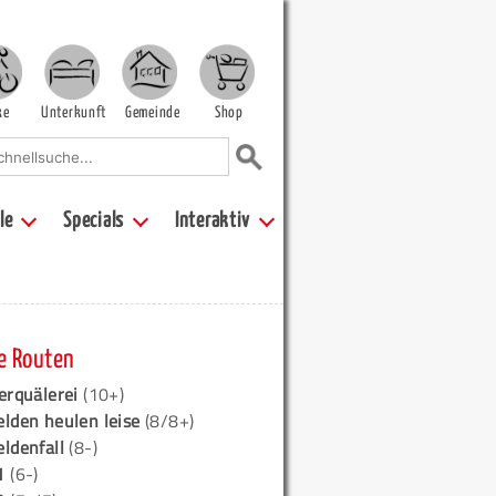
ke
Unterkunft
Gemeinde
Shop
le
Specials
Interaktiv
e Routen
erquälerei
(10+)
elden heulen leise
(8/8+)
eldenfall
(8-)
1
(6-)