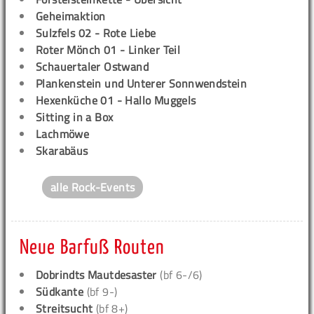
Geheimaktion
Sulzfels 02 - Rote Liebe
Roter Mönch 01 - Linker Teil
Schauertaler Ostwand
Plankenstein und Unterer Sonnwendstein
Hexenküche 01 - Hallo Muggels
Sitting in a Box
Lachmöwe
Skarabäus
alle Rock-Events
Neue Barfuß Routen
Dobrindts Mautdesaster
(bf 6-/6)
Südkante
(bf 9-)
Streitsucht
(bf 8+)