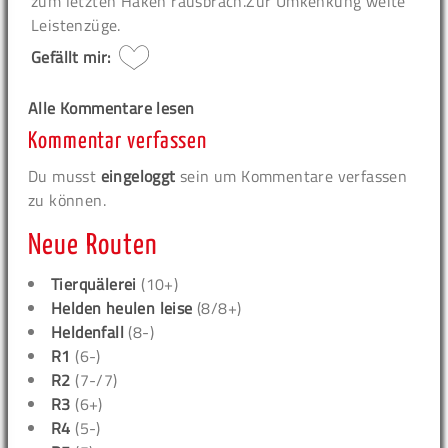
zum letzten Haken rausbrach.Zur Umkenkung weite
Leistenzüge.
Gefällt mir:
Alle Kommentare lesen
Kommentar verfassen
Du musst
eingeloggt
sein um Kommentare verfassen
zu können.
Neue Routen
Tierquälerei
(10+)
Helden heulen leise
(8/8+)
Heldenfall
(8-)
R1
(6-)
R2
(7-/7)
R3
(6+)
R4
(5-)