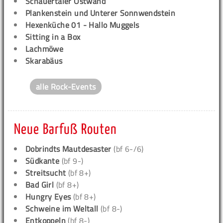
Schauertaler Ostwand
Plankenstein und Unterer Sonnwendstein
Hexenküche 01 - Hallo Muggels
Sitting in a Box
Lachmöwe
Skarabäus
alle Rock-Events
Neue Barfuß Routen
Dobrindts Mautdesaster
(bf 6-/6)
Südkante
(bf 9-)
Streitsucht
(bf 8+)
Bad Girl
(bf 8+)
Hungry Eyes
(bf 8+)
Schweine im Weltall
(bf 8-)
Entkoppeln
(bf 8-)