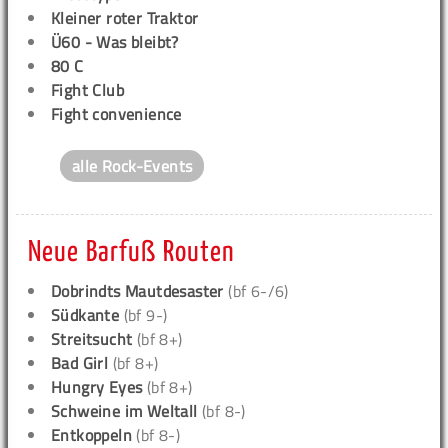
Kleiner roter Traktor
Ü60 - Was bleibt?
80 C
Fight Club
Fight convenience
alle Rock-Events
Neue Barfuß Routen
Dobrindts Mautdesaster
(bf 6-/6)
Südkante
(bf 9-)
Streitsucht
(bf 8+)
Bad Girl
(bf 8+)
Hungry Eyes
(bf 8+)
Schweine im Weltall
(bf 8-)
Entkoppeln
(bf 8-)