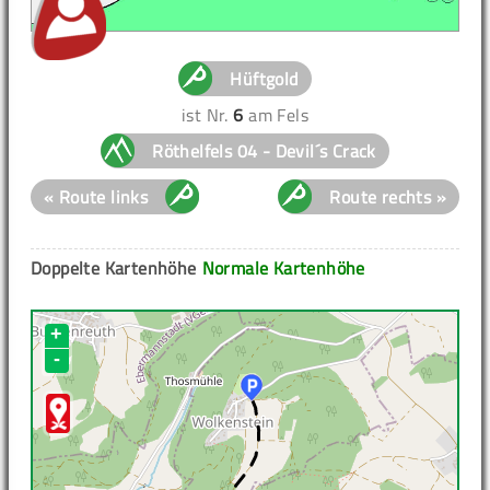
Hüftgold
ist Nr.
6
am Fels
Röthelfels 04 - Devil´s Crack
« Route links
Route rechts »
Doppelte Kartenhöhe
Normale Kartenhöhe
+
-