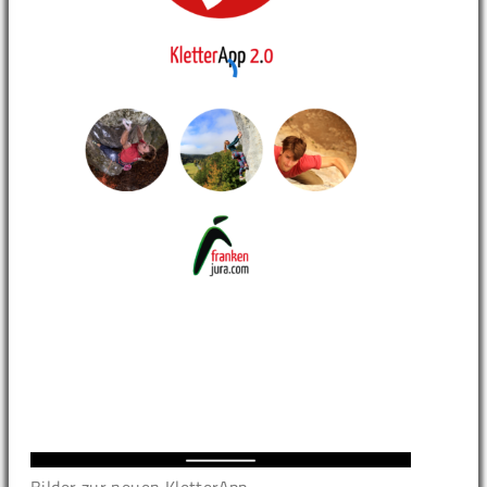
Bilder zur neuen KletterApp