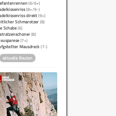
lefantenrennen
(6/6+)
delkissenriss
(8+/9-)
delkissenriss direkt
(9+)
itlicher Schmarotzer
(8)
ie Schabe
(6)
atratzenschoner
(8)
uxusparese
(7+)
ufgstellter Mausdreck
(7-)
aktuelle Routen