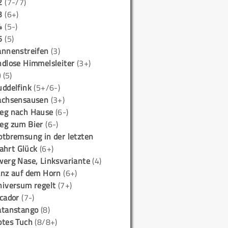
2
(7-/7)
3
(6+)
4
(5-)
5
(5)
annenstreifen
(3)
ndlose Himmelsleiter
(3+)
)
(5)
uddelfink
(5+/6-)
achsensausen
(3+)
eg nach Hause
(6-)
eg zum Bier
(6-)
otbremsung in der letzten
ahrt Glück
(6+)
werg Nase, Linksvariante
(4)
anz auf dem Horn
(6+)
niversum regelt
(7+)
icador
(7-)
atanstango
(8)
otes Tuch
(8/8+)