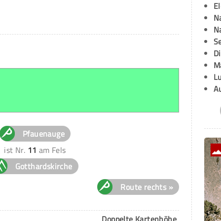
E
Na
Na
Se
D
M
L
A
Pfauenauge
ist Nr.
11
am Fels
Gotthardskirche
Route rechts »
Doppelte Kartenhöhe