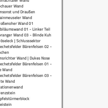
ainachtaler Wand
ochauer Wand
msonst und Draußen
rainmeuseler Wand
roßenoher Wand 01
biläumswand 01 - Linker Teil
oranger Wand 03 - Blinde Kuh
öseleck | Schlusssektor
echetsfelder Bärenfelsen 02 -
mchen
insrichter Wand | Dukes Nose
echetsfelder Bärenfelsen 01 -
e Wand
echetsfelder Bärenfelsen 03 -
hte Wand
tationenwand
renzstein
ipfelstürmerblock
eistein