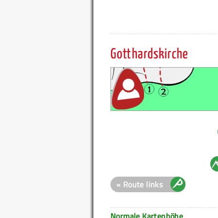
Gotthardskirche
« Route links
Normale Kartenhöhe