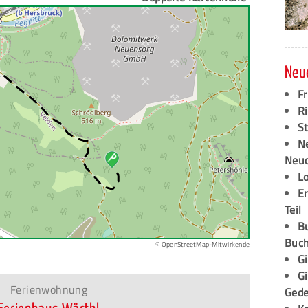
Neu
F
Ri
S
N
Neud
L
E
Teil
B
Buch
© OpenStreetMap-Mitwirkende
G
G
Ferienwohnung
Ged