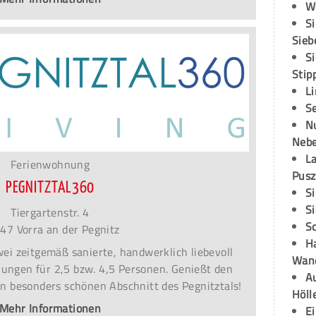
W
S
Sieb
S
Stip
L
S
N
Neb
L
Ferienwohnung
Pusz
PEGNITZTAL360
S
S
Tiergartenstr. 4
S
47 Vorra an der Pegnitz
H
ei zeitgemäß sanierte, handwerklich liebevoll
Wand
ungen für 2,5 bzw. 4,5 Personen. Genießt den
Au
en besonders schönen Abschnitt des Pegnitztals!
Höll
Mehr Informationen
E