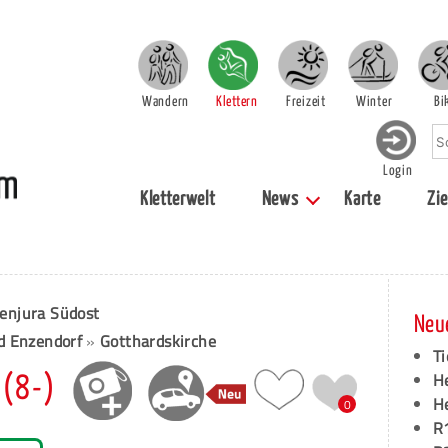
Wandern
Klettern
Freizeit
Winter
Bi
Login
Kletterwelt
News
Karte
Zie
enjura Südost
Neu
d Enzendorf
»
Gotthardskirche
Ti
H
 (8-)
H
0
R