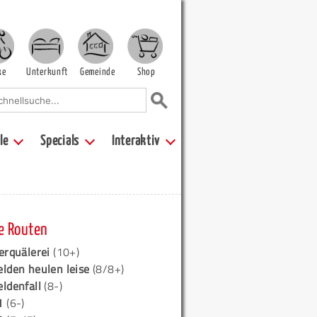
ke
Unterkunft
Gemeinde
Shop
le
Specials
Interaktiv
e Routen
erquälerei
(10+)
elden heulen leise
(8/8+)
eldenfall
(8-)
1
(6-)