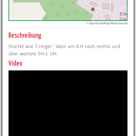
© OpenStreetMap-Mitwirkende
Beschreibung
Startet wie ´Cringer´, dann am 9.H nach rechts und
über weitere 5H z. UH.
Video