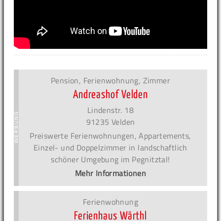
Pension, Ferienwohnung, Zimmer
Andreashof Velden
Lindenstr. 18
91235 Velden
Preiswerte Ferienwohnungen, Appartements,
Einzel- und Doppelzimmer in landschaftlich
schöner Umgebung im Pegnitztal!
Mehr Informationen
Ferienwohnung
Ferienhaus Wärthl