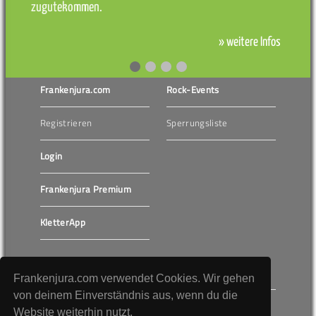
zugutekommen.
» weitere Infos
Frankenjura.com
Rock-Events
Registrieren
Sperrungsliste
Login
Frankenjura Premium
KletterApp
Bergfreunde.de
Klettern Trubachtal
Frankenjura.com verwendet Cookies. Wir gehen
von deinem Einverständnis aus, wenn du die
Klettersteige
Website weiterhin nutzt.