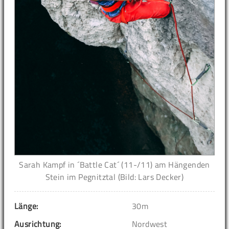
Sarah Kampf in ´Battle Cat´ (11-/11) am Hängenden
Stein im Pegnitztal (Bild: Lars Decker)
Länge:
30m
Ausrichtung:
Nordwest