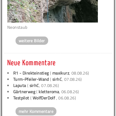
Neonstaub
weitere Bilder
Neue Kommentare
R1 - Direkteinstieg
(
maxikurz
, 08.08.26)
Turm-Pfeiler-Wand
(
sirhC
, 07.08.26)
Laputa
(
sirhC
, 07.08.26)
Gärtnerweg
(
kletteroma
, 06.08.26)
Testpilot
(
WolfDerDolf
, 06.08.26)
mehr Kommentare