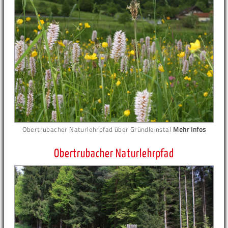
Obertrubacher Naturlehrpfad über Gründleinstal
Mehr Infos
Obertrubacher Naturlehrpfad